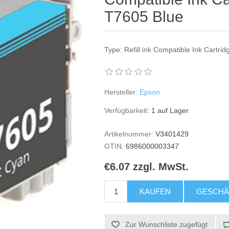
T7605 Blue
Type: Refill ink Compatible Ink Cartrid
Hersteller:
Epson
Verfügbarkeit:
1 auf Lager
Artikelnummer:
V3401429
GTIN:
6986000003347
€6.07 zzgl. MwSt.
KAUFEN
GESCHÄ
Zur Wunschliste zugefügt