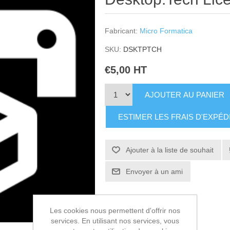
Fabricant:
Micro Formatica
SKU:
DSKTPTCH
€5,00 HT
AJOUTER AU PANIER
ESTIMER LES FRAIS D'EXPÉD
Ajouter à la liste de souhait
Envoyer à un ami
Les cookies nous permettent d'offrir nos
services. En utilisant nos services, vous