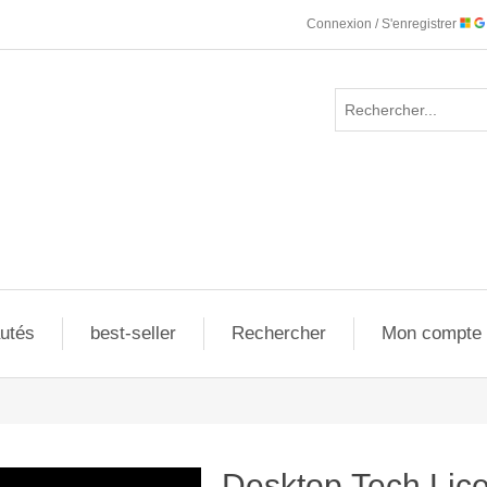
Connexion / S'enregistrer
utés
best-seller
Rechercher
Mon compte
Desktop.Tech Lic