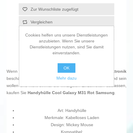
Zur Wunschliste zugefügt
Vergleichen
Empfehlen
Cookies helfen uns unsere Dienstleistungen
anzubieten. Wenn Sie unsere
Dienstleistungen nutzen, sind Sie damit
einverstanden.
OK
Wenn Sie sich leidenschaftlich mit
IT und Elektronik
Mehr dazu
beschäftigen, mit der Technologie auf dem neuesten Stand sein
wollen und nicht einmal die winzigsten Einzelheiten auslassen,
kaufen Sie
Handyhülle Cool Galaxy M31 Rot Samsung
.
Art: Handyhülle
Merkmale: Kabelloses Laden
Design: Mickey Mouse
Kompatibel: