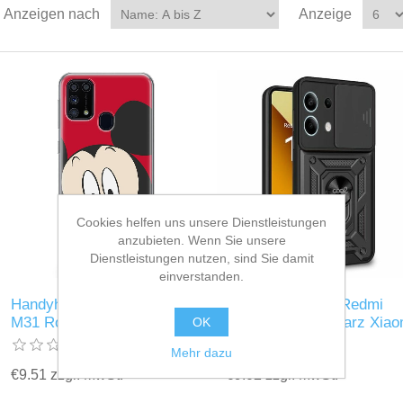
Anzeigen nach
Anzeige
Cookies helfen uns unsere Dienstleistungen
anzubieten. Wenn Sie unsere
Dienstleistungen nutzen, sind Sie damit
einverstanden.
Handyhülle Cool Galaxy
Handyhülle Cool Redmi
M31 Rot Samsung
Note 13 5G Schwarz Xiao
OK
Mehr dazu
€9.51 zzgl. MwSt.
€9.02 zzgl. MwSt.