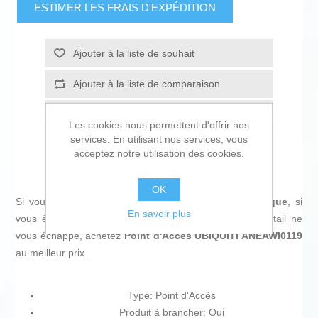
ESTIMER LES FRAIS D'EXPÉDITION
Ajouter à la liste de souhait
Ajouter à la liste de comparaison
Envoyer à un ami
Les cookies nous permettent d'offrir nos
services. En utilisant nos services, vous
acceptez notre utilisation des cookies.
OK
Si vous êtes passionné d'
informatique et d'électronique
, si
En savoir plus
vous êtes à la pointe de la technologie et qu'aucun détail ne
vous échappe, achetez
Point d'Accès UBIQUITI ANEAWI0119
au meilleur prix.
Type: Point d'Accès
Produit à brancher: Oui