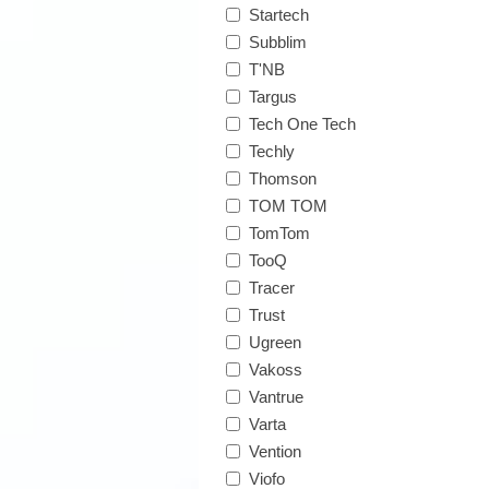
Startech
Subblim
T'NB
Targus
Tech One Tech
Techly
Thomson
TOM TOM
TomTom
TooQ
Tracer
Trust
Ugreen
Vakoss
Vantrue
Varta
Vention
Viofo