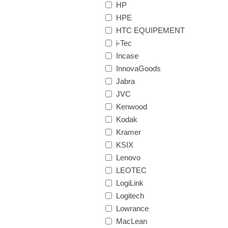
HP
HPE
HTC EQUIPEMENT
i-Tec
Incase
InnovaGoods
Jabra
JVC
Kenwood
Kodak
Kramer
KSIX
Lenovo
LEOTEC
LogiLink
Logitech
Lowrance
MacLean