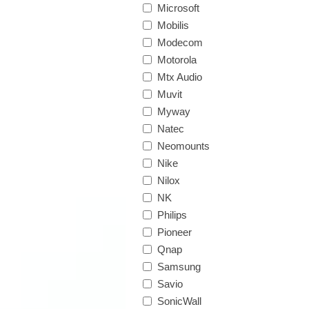
Microsoft
Mobilis
Modecom
Motorola
Mtx Audio
Muvit
Myway
Natec
Neomounts
Nike
Nilox
NK
Philips
Pioneer
Qnap
Samsung
Savio
SonicWall