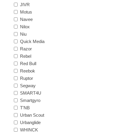
JIVR
Motus
Navee
Nilox
Niu
Quick Media
Razor
Rebel
Red Bull
Reebok
Ruptor
Segway
SMART4U
Smartgyro
T'NB
Urban Scout
Urbanglide
WHINCK