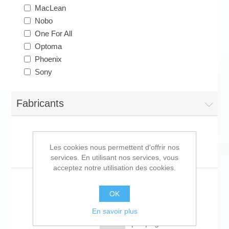
MacLean
Nobo
One For All
Optoma
Phoenix
Sony
Fabricants
Les cookies nous permettent d'offrir nos
Écrans pour projecteurs
services. En utilisant nos services, vous
acceptez notre utilisation des cookies.
OK
Trier par
En savoir plus
Afficher
par page