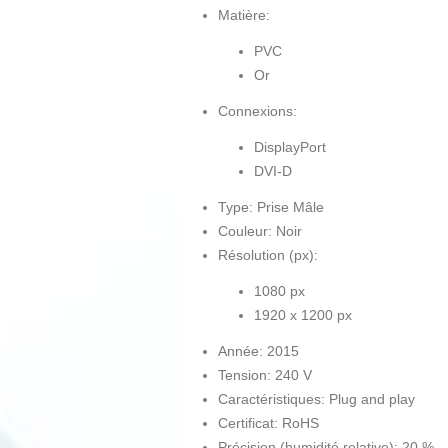
Matière:
PVC
Or
Connexions:
DisplayPort
DVI-D
Type: Prise Mâle
Couleur: Noir
Résolution (px):
1080 px
1920 x 1200 px
Année: 2015
Tension: 240 V
Caractéristiques: Plug and play
Certificat: RoHS
Précision (humidité relative): 20 % -