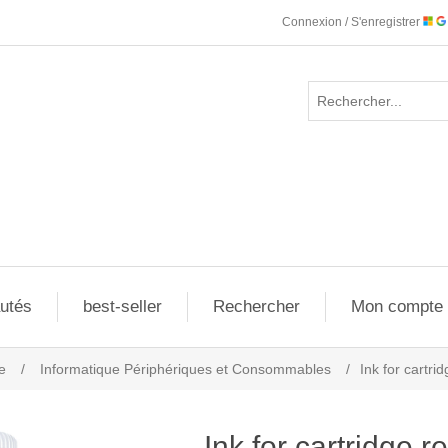
Connexion / S'enregistrer
utés
best-seller
Rechercher
Mon compte
e
/
Informatique Périphériques et Consommables
/
Ink for cartr
Ink for cartridge r