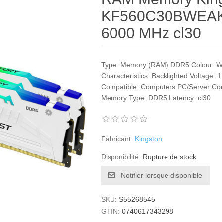
KF560C30BWEAK
6000 MHz cl30
Type: Memory (RAM) DDR5 Colour: Wh
Characteristics: Backlighted Voltage
Compatible: Computers PC/Server C
Memory Type: DDR5 Latency: cl30
Fabricant:
Kingston
Disponibilité:
Rupture de stock
Notifier lorsque disponible
SKU:
S55268545
GTIN:
0740617343298