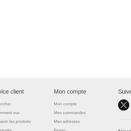
ice client
Mon compte
Suiv
ercher
Mon compte
mment vus
Mes commandes
rer les produits
Mes adresses
eautés
Panier