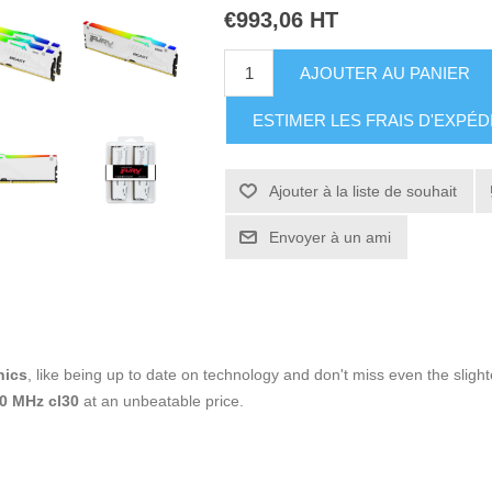
€993,06 HT
AJOUTER AU PANIER
ESTIMER LES FRAIS D'EXPÉD
Ajouter à la liste de souhait
Envoyer à un ami
nics
, like being up to date on technology and don't miss even the slight
0 MHz cl30
at an unbeatable price.