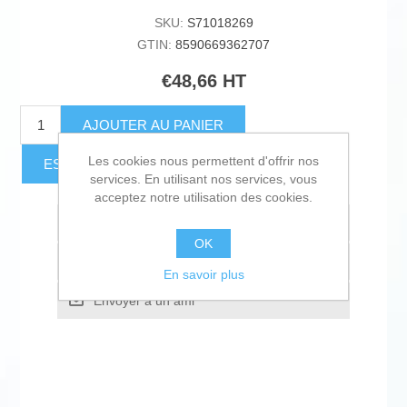
SKU:
S71018269
GTIN:
8590669362707
€48,66 HT
AJOUTER AU PANIER
Les cookies nous permettent d'offrir nos
ESTIMER LES FRAIS D'EXPÉDITION
services. En utilisant nos services, vous
acceptez notre utilisation des cookies.
Ajouter à la liste de souhait
OK
Ajouter à la liste de comparaison
En savoir plus
Envoyer à un ami