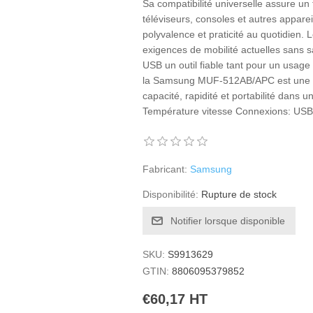
Sa compatibilité universelle assure un
téléviseurs, consoles et autres appare
polyvalence et praticité au quotidien.
exigences de mobilité actuelles sans sac
USB un outil fiable tant pour un usag
la Samsung MUF-512AB/APC est une so
capacité, rapidité et portabilité dans u
Température vitesse Connexions: USB
Fabricant:
Samsung
Disponibilité:
Rupture de stock
Notifier lorsque disponible
SKU:
S9913629
GTIN:
8806095379852
€60,17 HT