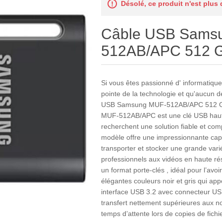
Désolé, ce produit n'est plus
Câble USB Sams
512AB/APC 512 G
Si vous êtes passionné d' informatique 
pointe de la technologie et qu'aucun 
USB Samsung MUF-512AB/APC 512 GB N
MUF-512AB/APC est une clé USB haut
recherchent une solution fiable et co
modèle offre une impressionnante cap
transporter et stocker une grande vari
professionnels aux vidéos en haute rés
un format porte-clés , idéal pour l’avoi
élégantes couleurs noir et gris qui app
interface USB 3.2 avec connecteur USB-
transfert nettement supérieures aux n
temps d’attente lors de copies de fichi