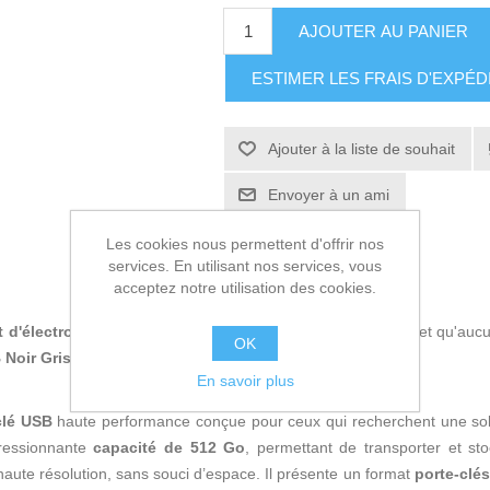
AJOUTER AU PANIER
ESTIMER LES FRAIS D'EXPÉD
Ajouter à la liste de souhait
Envoyer à un ami
Les cookies nous permettent d'offrir nos
services. En utilisant nos services, vous
acceptez notre utilisation des cookies.
t d'électronique
, si vous êtes à la pointe de la technologie et qu'a
OK
Noir Gris
au meilleur prix.
En savoir plus
clé USB
haute performance conçue pour ceux qui recherchent une solu
ressionnante
capacité de 512 Go
, permettant de transporter et st
aute résolution, sans souci d’espace. Il présente un format
porte-clés