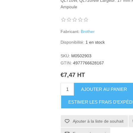
QL710W, QL720NW Largeur: 17 mm Pr
Ampoule
Fabricant:
Brother
Disponibilité:
1 en stock
SKU:
M0502903
GTIN:
4977766628167
€7,47 HT
AJOUTER AU PANIER
ESTIMER LES FRAIS D'EXPÉD
Ajouter à la liste de souhait