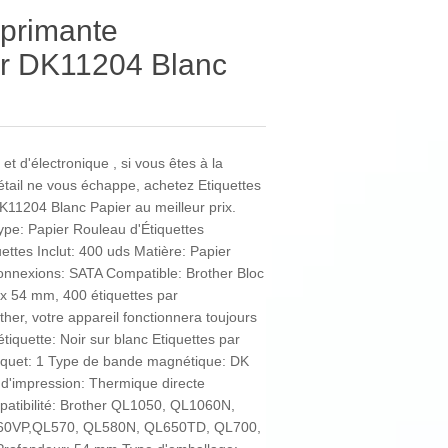
mprimante
er DK11204 Blanc
et d'électronique , si vous êtes à la
étail ne vous échappe, achetez Etiquettes
11204 Blanc Papier au meilleur prix.
ype: Papier Rouleau d'Étiquettes
uettes Inclut: 400 uds Matière: Papier
onnexions: SATA Compatible: Brother Bloc
 x 54 mm, 400 étiquettes par
er, votre appareil fonctionnera toujours
tiquette: Noir sur blanc Etiquettes par
aquet: 1 Type de bande magnétique: DK
 d'impression: Thermique directe
patibilité: Brother QL1050, QL1060N,
60VP,QL570, QL580N, QL650TD, QL700,