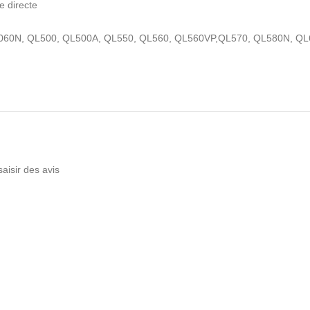
e directe
QL1060N, QL500, QL500A, QL550, QL560, QL560VP,QL570, QL580N,
saisir des avis