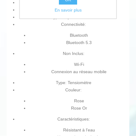
Type de montre: Montre intelligente
Produit à brancher: Oui
En savoir plus
Type de prise: Prise EU
Connectivité:
Bluetooth
Bluetooth 5.3
Non Inclus:
Wi-Fi
Connexion au réseau mobile
Type: Tensiomètre
Couleur:
Rose
Rose Or
Caractéristiques:
Résistant à l'eau