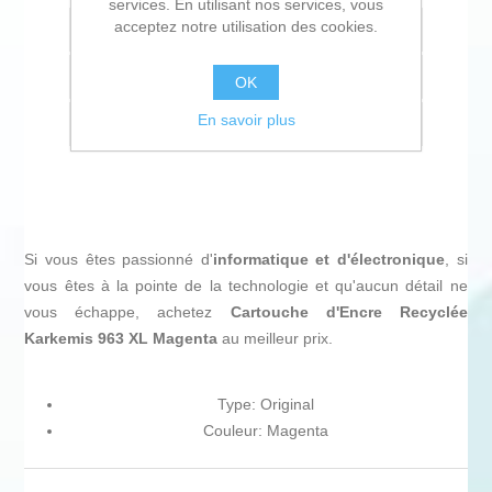
services. En utilisant nos services, vous
acceptez notre utilisation des cookies.
Ajouter à la liste de souhait
Ajouter à la liste de comparaison
OK
En savoir plus
Envoyer à un ami
Si vous êtes passionné d'
informatique et d'électronique
, si
vous êtes à la pointe de la technologie et qu'aucun détail ne
vous échappe, achetez
Cartouche d'Encre Recyclée
Karkemis 963 XL Magenta
au meilleur prix.
Type: Original
Couleur: Magenta