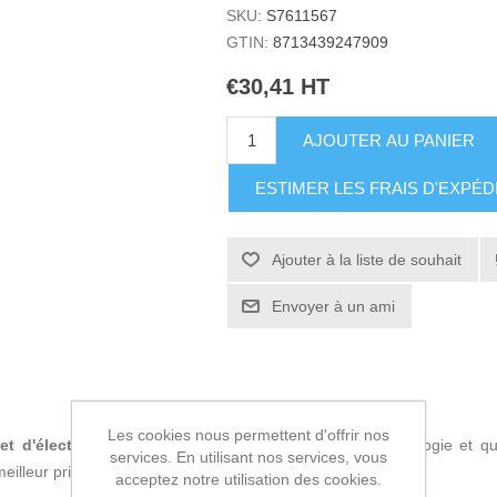
SKU:
S7611567
GTIN:
8713439247909
€30,41 HT
AJOUTER AU PANIER
ESTIMER LES FRAIS D'EXPÉD
Ajouter à la liste de souhait
Envoyer à un ami
Les cookies nous permettent d'offrir nos
et d'électronique
, si vous êtes à la pointe de la technologie et 
services. En utilisant nos services, vous
eilleur prix.
acceptez notre utilisation des cookies.