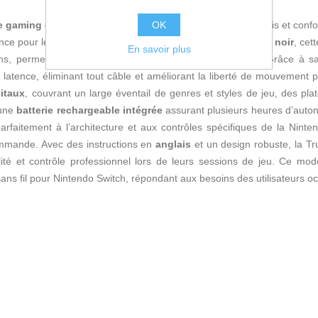
OK
e gaming
conçue spécifiquement pour offrir un contrôle précis et confo
nce pour les joueurs exigeants. Fabriquée en élégant coloris
noir
, cet
En savoir plus
ons, permettant de longues sessions de jeu sans fatigue. Grâce à 
 latence, éliminant tout câble et améliorant la liberté de mouvement pe
itaux
, couvrant un large éventail de genres et styles de jeu, des pl
 une
batterie rechargeable intégrée
assurant plusieurs heures d’autono
arfaitement à l’architecture et aux contrôles spécifiques de la Ninten
ommande. Avec des instructions en
anglais
et un design robuste, la T
lité et contrôle professionnel lors de leurs sessions de jeu. Ce mo
 sans fil pour Nintendo Switch, répondant aux besoins des utilisateurs