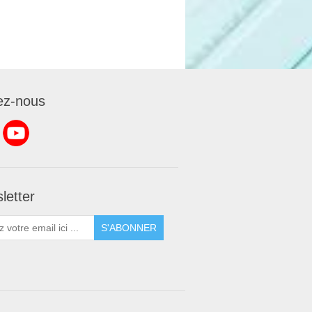
ez-nous
letter
S'ABONNER