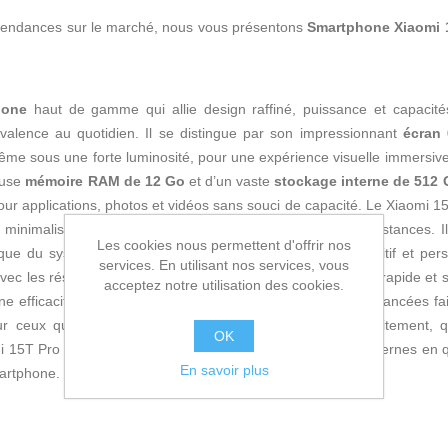
s tendances sur le marché, nous vous présentons
Smartphone Xiaomi 
hone
haut de gamme qui allie design raffiné, puissance et capacit
yvalence au quotidien. Il se distingue par son impressionnant
écran 
ême sous une forte luminosité, pour une expérience visuelle immersive
euse
mémoire RAM de 12 Go
et d’un vaste
stockage interne de 512
ur applications, photos et vidéos sans souci de capacité. Le Xiaomi 1
le minimalisme pour une allure sophistiquée en toutes circonstances. I
Les cookies nous permettent d'offrir nos
 que du système d’exploitation
Android
pour un accès intuitif et per
services. En utilisant nos services, vous
vec les réseaux 5G, ce téléphone garantit une connectivité rapide et s
acceptez notre utilisation des cookies.
e efficacité maximale. Son intégration de fonctionnalités avancées fa
r ceux qui recherchent l’équilibre entre puissance de traitement, q
OK
i 15T Pro 5G répond ainsi aux attentes des utilisateurs modernes en
En savoir plus
martphone.