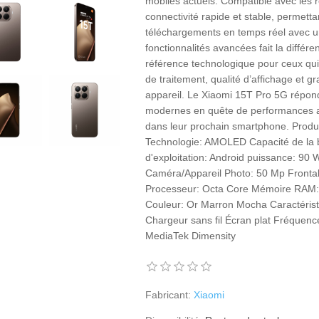
mobiles actuels. Compatible avec les 
connectivité rapide et stable, permett
téléchargements en temps réel avec un
fonctionnalités avancées fait la diffé
référence technologique pour ceux qui 
de traitement, qualité d’affichage et 
appareil. Le Xiaomi 15T Pro 5G répond 
modernes en quête de performances av
dans leur prochain smartphone. Produ
Technologie: AMOLED Capacité de la 
d'exploitation: Android puissance: 90
Caméra/Appareil Photo: 50 Mp Fronta
Processeur: Octa Core Mémoire RAM:
Couleur: Or Marron Mocha Caractérist
Chargeur sans fil Écran plat Fréquenc
MediaTek Dimensity
Fabricant:
Xiaomi