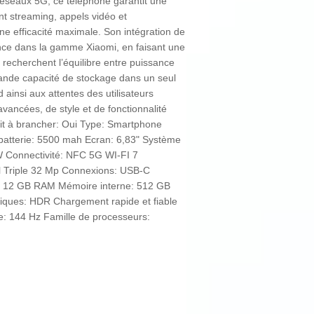
réseaux 5G, ce téléphone garantit une
ant streaming, appels vidéo et
e efficacité maximale. Son intégration de
rence dans la gamme Xiaomi, en faisant une
recherchent l’équilibre entre puissance
grande capacité de stockage dans un seul
ainsi aux attentes des utilisateurs
ancées, de style et de fonctionnalité
it à brancher: Oui Type: Smartphone
batterie: 5500 mah Ecran: 6,83" Système
 W Connectivité: NFC 5G WI-FI 7
l Triple 32 Mp Connexions: USB-C
 12 GB RAM Mémoire interne: 512 GB
iques: HDR Chargement rapide et fiable
e: 144 Hz Famille de processeurs: