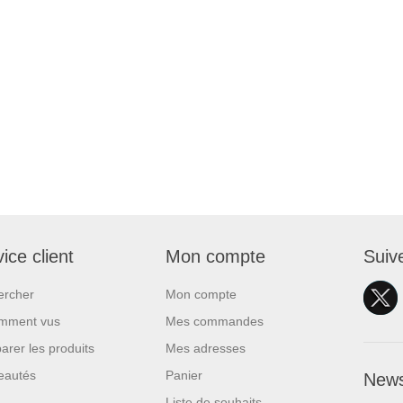
ice client
Mon compte
Suiv
ercher
Mon compte
mment vus
Mes commandes
rer les produits
Mes adresses
eautés
Panier
News
Liste de souhaits