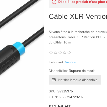
Désolé, ce produit n'est plus
Câble XLR Venti
Si vous êtes à la recherche de nouvel
présentons Câble XLR Vention BBFBL 
du câble: 10 m
Fabricant:
Vention
Disponibilité:
Rupture de stock
Notifier lorsque disponible
SKU:
S9915375
GTIN:
6922794729292
€11,56 HT