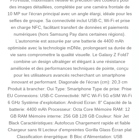
ProVisual, maximisant netteté et précision des couleurs pour
des images détaillées, complétée par une caméra frontale de
10 MP sur l’écran principal avec un angle élargi, idéale pour les
selfies de groupe. Sa connectivité inclut USB-C, Wi-Fi et prise
en charge NFC, facilitant transfert de données et paiements
numériques (hors Samsung Pay dans certaines régions).
L’autonomie est assurée par une batterie de 4400 mAh
optimisée avec la technologie mDNIe, prolongeant sa durée de
vie sans compromettre la qualité visuelle. Le Galaxy Z Fold7
combine un design ultraléger et élégant à une résistance
améliorée et des performances techniques de pointe, conçu
pour les utilisateurs avancés recherchant un smartphone
innovant et performant. Diagonale de l'écran (cm): 20,3 cm
Produit à brancher: Oui Type: Smartphone Type de prise: Prise
EU Connexions: USB-C Connectivité: NFC Wi-Fi 5G eSIM Wi-Fi
6 GHz Système d'exploitation: Android Ecran: 8" Capacité de la
batterie: 4400 mAh Processeur: Octa Core Mémoire RAM: 12
GB RAM Mémoire interne: 256 GB 128 GB Couleur: Noir Jet
Black Caractéristiques: Autofocus Chargement rapide et fiable
Chargeur sans fil Lecteur d'empreintes Gorilla Glass Écran plat
Classification énergétique: B Bloc d’Alimentation: USB