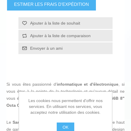
ESTIMER LES FRAIS D'EXPÉDITION
Ajouter à la liste de souhait
Ajouter à la liste de comparaison
Envoyer à un ami
Si vous êtes passionné d'
informatique et d'électronique
, si
vous êtes à la pointe de la technologie et qu'aucun détail ne
vous échappe, achetez
Smartphone Samsung SM-F966B 8"
Les cookies nous permettent d'offrir nos
Octa Core 12 GB RAM 256 GB Noir
au meilleur prix.
services. En utilisant nos services, vous
acceptez notre utilisation des cookies.
Le
Samsung Galaxy Z Fold7
est un
smartphone
pliable haut
OK
de gamme qui redéfinit l’expérience mobile grâce à son design