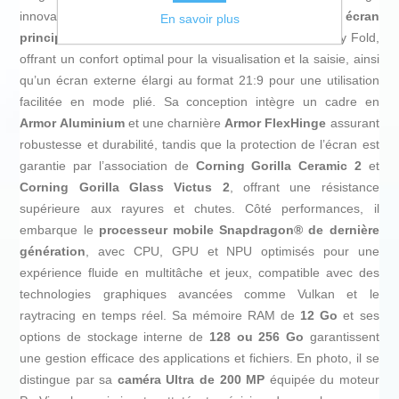
innovant et ses performances avancées. Il dispose d’un
écran
En savoir plus
principal de 8 pouces
, le plus grand de la série Galaxy Fold,
offrant un confort optimal pour la visualisation et la saisie, ainsi
qu’un écran externe élargi au format 21:9 pour une utilisation
facilitée en mode plié. Sa conception intègre un cadre en
Armor Aluminium
et une charnière
Armor FlexHinge
assurant
robustesse et durabilité, tandis que la protection de l’écran est
garantie par l’association de
Corning Gorilla Ceramic 2
et
Corning Gorilla Glass Victus 2
, offrant une résistance
supérieure aux rayures et chutes. Côté performances, il
embarque le
processeur mobile Snapdragon® de dernière
génération
, avec CPU, GPU et NPU optimisés pour une
expérience fluide en multitâche et jeux, compatible avec des
technologies graphiques avancées comme Vulkan et le
raytracing en temps réel. Sa mémoire RAM de
12 Go
et ses
options de stockage interne de
128 ou 256 Go
garantissent
une gestion efficace des applications et fichiers. En photo, il se
distingue par sa
caméra Ultra de 200 MP
équipée du moteur