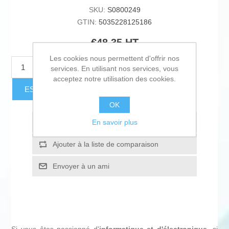
SKU:
S0800249
GTIN:
5035228125186
€48,35 HT
Les cookies nous permettent d'offrir nos
AJOUTER AU PANIER
services. En utilisant nos services, vous
acceptez notre utilisation des cookies.
ESTIMER LES FRAIS D'EXPÉDITION
OK
En savoir plus
Ajouter à la liste de souhait
Ajouter à la liste de comparaison
Envoyer à un ami