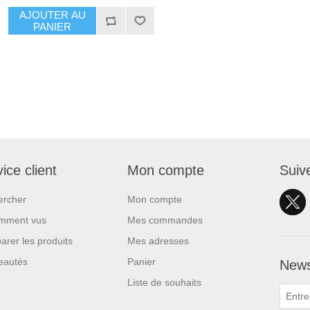
AJOUTER AU
PANIER
ice client
Mon compte
Suiv
ercher
Mon compte
mment vus
Mes commandes
rer les produits
Mes adresses
eautés
Panier
News
Liste de souhaits