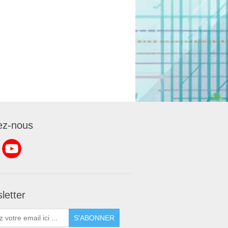
ez-nous
letter
S'ABONNER