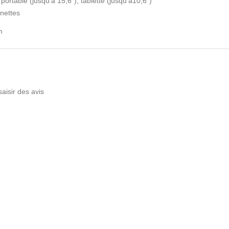
ortable (jusqu'à 15,6"), tablette (jusqu'à10,6")
unettes
m
saisir des avis