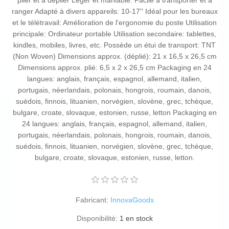
plier et à déplier Léger et maniable: Facile à transporter et à
ranger Adapté à divers appareils: 10-17'' Idéal pour les bureaux
et le télétravail: Amélioration de l'ergonomie du poste Utilisation
principale: Ordinateur portable Utilisation secondaire: tablettes,
kindles, mobiles, livres, etc. Possède un étui de transport: TNT
(Non Woven) Dimensions approx. (déplié): 21 x 16,5 x 26,5 cm
Dimensions approx. plié: 6,5 x 2 x 26,5 cm Packaging en 24
langues: anglais, français, espagnol, allemand, italien,
portugais, néerlandais, polonais, hongrois, roumain, danois,
suédois, finnois, lituanien, norvégien, slovène, grec, tchèque,
bulgare, croate, slovaque, estonien, russe, letton Packaging en
24 langues: anglais, français, espagnol, allemand, italien,
portugais, néerlandais, polonais, hongrois, roumain, danois,
suédois, finnois, lituanien, norvégien, slovène, grec, tchèque,
bulgare, croate, slovaque, estonien, russe, letton.
Fabricant:
InnovaGoods
Disponibilité:
1 en stock