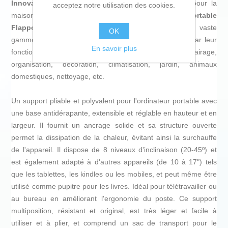
InnovaGoods
vous offre les meilleures nouveautés pour la
acceptez notre utilisation des cookies.
maison, comme
Support Pliable et Réglable pour Portable
Flappot InnovaGoods Home Living
! Découvrez une vaste
OK
gamme de produits de qualité qui se démarquent de par leur
En savoir plus
fonctionnalité, leur efficacité et leur design innovant : éclairage,
organisation, décoration, climatisation, jardin, animaux
domestiques, nettoyage, etc.
Un support pliable et polyvalent pour l'ordinateur portable avec
une base antidérapante, extensible et réglable en hauteur et en
largeur. Il fournit un ancrage solide et sa structure ouverte
permet la dissipation de la chaleur, évitant ainsi la surchauffe
de l'appareil. Il dispose de 8 niveaux d'inclinaison (20-45º) et
est également adapté à d'autres appareils (de 10 à 17") tels
que les tablettes, les kindles ou les mobiles, et peut même être
utilisé comme pupitre pour les livres. Idéal pour télétravailler ou
au bureau en améliorant l'ergonomie du poste. Ce support
multiposition, résistant et original, est très léger et facile à
utiliser et à plier, et comprend un sac de transport pour le