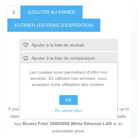
AJOUTER AU PANIER
ESTIMER LES FRAIS D'EXPÉDITION
Ajouter à la liste de souhait
Ajouter à la liste de comparaison
Envoyer à un ami
Les cookies nous permettent d'offrir nos
services. En utilisant nos services, vous
acceptez notre utilisation des cookies.
OK
If you're passionate about
IT and electronics
, like being up to
En savoir plus
date on technology and don't miss even the slightest details,
buy
Router Fritz! 20003058 White Ethernet LAN
at an
unbeatable price.