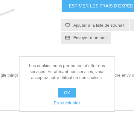
ESTIMER LES FRAIS D'EXPÉD
Ajouter à la liste de souhait
Envoyer à un ami
Les cookies nous permettent d'offrir nos
services. En utilisant nos services, vous
ingle thing! Buy
Pointer Rakuten N605-AC-WH-S-PN
and be the envy o
acceptez notre utilisation des cookies.
OK
En savoir plus