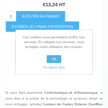
€13,24 HT
AJOUTER AU PANIER
ESTIMER LES FRAIS D'EXPÉDITION
Les cookies nous permettent d'offrir nos
services. En utilisant nos services, vous
Ajouter à la liste de souhait
acceptez notre utilisation des cookies.
Ajouter à la liste de comparaison
OK
Envoyer à un ami
En savoir plus
Si vous êtes passionné d'
informatique et d'électronique
, si
vous êtes à la pointe de la technologie et qu'aucun détail ne
vous échappe, achetez
Lecteur de Cartes Externe CoolBox