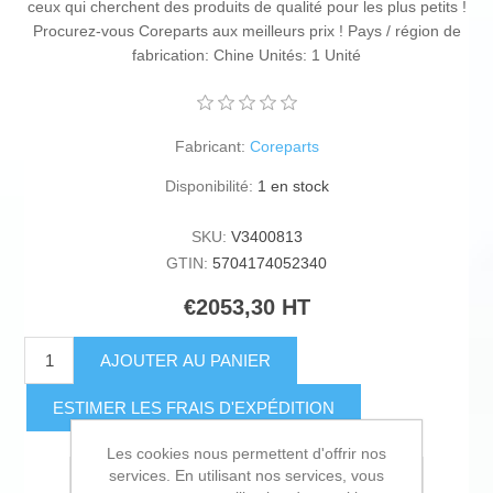
ceux qui cherchent des produits de qualité pour les plus petits !
Procurez-vous Coreparts aux meilleurs prix ! Pays / région de
fabrication: Chine Unités: 1 Unité
Fabricant:
Coreparts
Disponibilité:
1 en stock
SKU:
V3400813
GTIN:
5704174052340
€2053,30 HT
AJOUTER AU PANIER
ESTIMER LES FRAIS D'EXPÉDITION
Les cookies nous permettent d'offrir nos
services. En utilisant nos services, vous
Ajouter à la liste de souhait