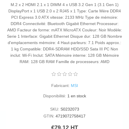
M.2 x 2 HDMI 2.1 x 1 DIMM 4 x USB 3.2 Gen 1 (3.1 Gen 1)
DisplayPort x 1 USB 2.0 x 2 RJ45 x 1 Type: Carte Mère DDR4
PCI Express 3.0 ATX vitesse: 2133 MHz Type de mémoire:
DDR4 Connectivité: Bluetooth Gigabit Ethernet Processeur:
AMD Facteur de forme: mATX MicroATX Couleur: Noir Modèle:
Serie 1 Interface: Gigabit Ethernet Disque dur: 128 GB Nombre
d'emplacements mémoire: 4 Haut-parleurs: 7.1 Poids approx.:
1 kg Compatible: DDR4-SDRAM HDD/SSD Sata III PC Non
inclut: Wi-Fi Inclut: SATA Mémoire interne: 128 GB Mémoire
RAM: 128 GB RAM Famille de processeurs: AMD
Fabricant:
MSI
Disponibilité:
1 en stock
SKU:
S0232073
GTIN:
4719072758417
€79,12 HT