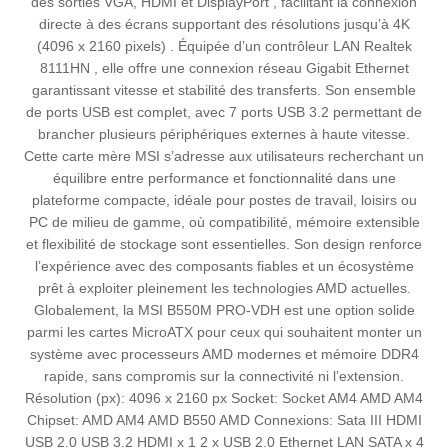
des sorties VGA, HDMI et DisplayPort , facilitant la connexion
directe à des écrans supportant des résolutions jusqu’à 4K
(4096 x 2160 pixels) . Équipée d’un contrôleur LAN Realtek
8111HN , elle offre une connexion réseau Gigabit Ethernet
garantissant vitesse et stabilité des transferts. Son ensemble
de ports USB est complet, avec 7 ports USB 3.2 permettant de
brancher plusieurs périphériques externes à haute vitesse.
Cette carte mère MSI s’adresse aux utilisateurs recherchant un
équilibre entre performance et fonctionnalité dans une
plateforme compacte, idéale pour postes de travail, loisirs ou
PC de milieu de gamme, où compatibilité, mémoire extensible
et flexibilité de stockage sont essentielles. Son design renforce
l’expérience avec des composants fiables et un écosystème
prêt à exploiter pleinement les technologies AMD actuelles.
Globalement, la MSI B550M PRO-VDH est une option solide
parmi les cartes MicroATX pour ceux qui souhaitent monter un
système avec processeurs AMD modernes et mémoire DDR4
rapide, sans compromis sur la connectivité ni l’extension.
Résolution (px): 4096 x 2160 px Socket: Socket AM4 AMD AM4
Chipset: AMD AM4 AMD B550 AMD Connexions: Sata III HDMI
USB 2.0 USB 3.2 HDMI x 1 2 x USB 2.0 Ethernet LAN SATA x 4