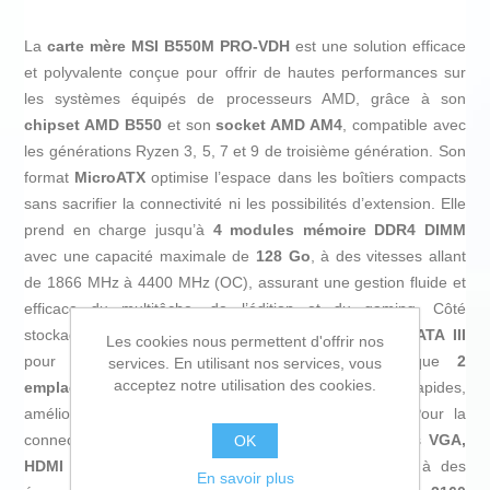
La
carte mère MSI B550M PRO-VDH
est une solution efficace
et polyvalente conçue pour offrir de hautes performances sur
les systèmes équipés de processeurs AMD, grâce à son
chipset AMD B550
et son
socket AMD AM4
, compatible avec
les générations Ryzen 3, 5, 7 et 9 de troisième génération. Son
format
MicroATX
optimise l’espace dans les boîtiers compacts
sans sacrifier la connectivité ni les possibilités d’extension. Elle
prend en charge jusqu’à
4 modules mémoire DDR4 DIMM
avec une capacité maximale de
128 Go
, à des vitesses allant
de 1866 MHz à 4400 MHz (OC), assurant une gestion fluide et
efficace du multitâche, de l’édition et du gaming. Côté
stockage, elle offre plusieurs options, dont
4 ports SATA III
Les cookies nous permettent d'offrir nos
pour disques HDD et SSD classiques, ainsi que
2
services. En utilisant nos services, vous
acceptez notre utilisation des cookies.
emplacements M.2
pour connecter des SSD NVMe rapides,
améliorant capacité et vitesse globale du système. Pour la
connectivité vidéo, cette carte mère intègre des sorties
VGA,
OK
HDMI et DisplayPort
, facilitant la connexion directe à des
En savoir plus