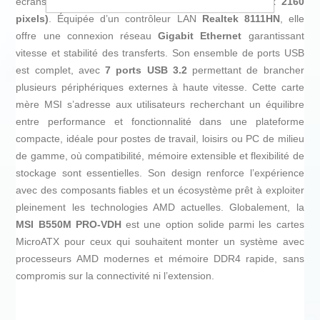
écrans supportant des résolutions jusqu’à
4K (4096 x 2160
pixels)
. Équipée d’un contrôleur LAN
Realtek 8111HN
, elle
offre une connexion réseau
Gigabit Ethernet
garantissant
vitesse et stabilité des transferts. Son ensemble de ports USB
est complet, avec
7 ports USB 3.2
permettant de brancher
plusieurs périphériques externes à haute vitesse. Cette carte
mère MSI s’adresse aux utilisateurs recherchant un équilibre
entre performance et fonctionnalité dans une plateforme
compacte, idéale pour postes de travail, loisirs ou PC de milieu
de gamme, où compatibilité, mémoire extensible et flexibilité de
stockage sont essentielles. Son design renforce l’expérience
avec des composants fiables et un écosystème prêt à exploiter
pleinement les technologies AMD actuelles. Globalement, la
MSI B550M PRO-VDH
est une option solide parmi les cartes
MicroATX pour ceux qui souhaitent monter un système avec
processeurs AMD modernes et mémoire DDR4 rapide, sans
compromis sur la connectivité ni l’extension.