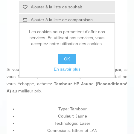
Ajouter à la liste de souhait
Ajouter à la liste de comparaison
Les cookies nous permettent d'offrir nos
Envoyer à un ami
services. En utilisant nos services, vous
acceptez notre utilisation des cookies.
OK
En savoir plus
Si vous êtes passionné d'
informatique et d'électronique
, si
vous êtes à la pointe de la technologie et qu'aucun détail ne
vous échappe, achetez
Tambour HP Jaune (Reconditionné
A)
au meilleur prix.
Type: Tambour
Couleur: Jaune
Technologie: Láser
Connexions: Ethernet LAN