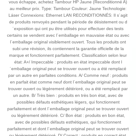
vous échappe, achetez Tambour HP Jaune (Reconditionné A)
au meilleur prix. Type: Tambour Couleur: Jaune Technologie:
Láser Connexions: Ethernet LAN RECONDITIONNÉS: Il s´agit
de produits renvoyés pendant la période de désistement ou d
´exposition qui ont pu être utilisés pour effectuer des tests
certains se vendent avec l´emballage en mauvaise état ou avec
l´emballage original visiblement ouvert. Tous les produits ont
subi une révision, ils contiennent la garantie officielle de la
marque et fonctionnent parfaitement. Classification selon leur
état: A+/ Impeccable : produits en état impeccable dont l
´emballage original peut se trouver ouvert ou a été remplacé
par un autre en parfaites conditions. A/ Comme neuf : produits
en parfait état comme neuf dont l´emballage original peut se
trouver ouvert ou légèrement détérioré, ou a été remplacé par
un autre. B/ Très bien : produits en très bon état, avec de
possibles défauts esthétiques légers, qui fonctionnent
parfaitement et dont l´emballage original peut se trouver ouvert
ou légèrement détérioré. C/ Bon état : produits en bon état,
avec de possibles défauts esthétiques, qui fonctionnent
parfaitement et dont l´emballage original peut se trouver ouvert
ou légèrement détérioré. D/ Correct : produits en correct état,