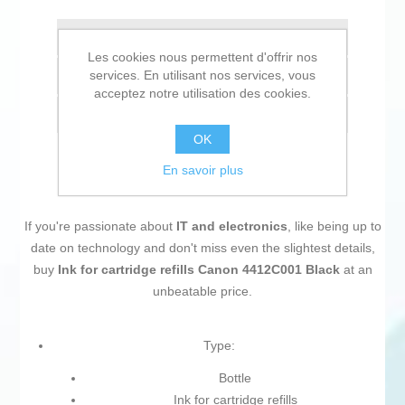
Ajouter à la liste de souhait
Les cookies nous permettent d'offrir nos
services. En utilisant nos services, vous
Ajouter à la liste de comparaison
acceptez notre utilisation des cookies.
Envoyer à un ami
OK
En savoir plus
If you're passionate about
IT and electronics
, like being up to
date on technology and don't miss even the slightest details,
buy
Ink for cartridge refills Canon 4412C001 Black
at an
unbeatable price.
Type:
Bottle
Ink for cartridge refills