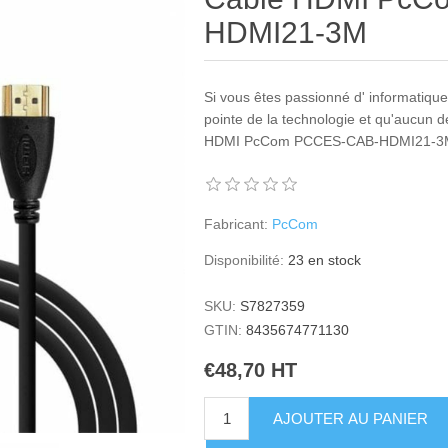
HDMI21-3M
Si vous êtes passionné d' informatique 
pointe de la technologie et qu'aucun 
HDMI PcCom PCCES-CAB-HDMI21-3M au
Fabricant:
PcCom
Disponibilité:
23 en stock
SKU:
S7827359
GTIN:
8435674771130
€48,70 HT
AJOUTER AU PANIER