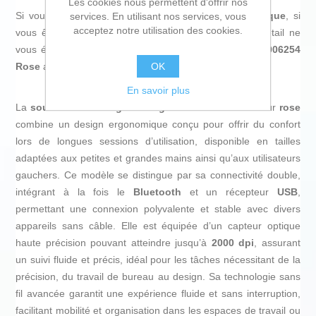
Les cookies nous permettent d'offrir nos
Si vous êtes passionné d'
informatique et d'électronique
, si
services. En utilisant nos services, vous
acceptez notre utilisation des cookies.
vous êtes à la pointe de la technologie et qu'aucun détail ne
vous échappe, achetez
Souris sans-fil Logitech 910-006254
OK
Rose
au meilleur prix.
En savoir plus
La
souris sans fil
Logitech Signature M650
en couleur
rose
combine un design ergonomique conçu pour offrir du confort
lors de longues sessions d’utilisation, disponible en tailles
adaptées aux petites et grandes mains ainsi qu’aux utilisateurs
gauchers. Ce modèle se distingue par sa connectivité double,
intégrant à la fois le
Bluetooth
et un récepteur
USB
,
permettant une connexion polyvalente et stable avec divers
appareils sans câble. Elle est équipée d’un capteur optique
haute précision pouvant atteindre jusqu’à
2000 dpi
, assurant
un suivi fluide et précis, idéal pour les tâches nécessitant de la
précision, du travail de bureau au design. Sa technologie sans
fil avancée garantit une expérience fluide et sans interruption,
facilitant mobilité et organisation dans les espaces de travail ou