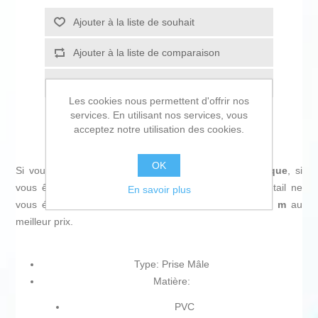
Ajouter à la liste de souhait
Ajouter à la liste de comparaison
Envoyer à un ami
Les cookies nous permettent d'offrir nos
services. En utilisant nos services, vous
acceptez notre utilisation des cookies.
OK
Si vous êtes passionné d'
informatique et d'électronique
, si
vous êtes à la pointe de la technologie et qu'aucun détail ne
En savoir plus
vous échappe, achetez
Câble HDMI FiberX Series 15 m
au
meilleur prix.
Type: Prise Mâle
Matière:
PVC