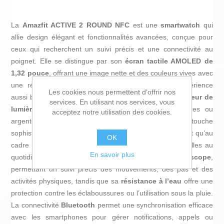
La
Amazfit ACTIVE 2 ROUND NFC
est une
smartwatch
qui
allie design élégant et fonctionnalités avancées, conçue pour
ceux qui recherchent un suivi précis et une connectivité au
poignet. Elle se distingue par son
écran tactile AMOLED de
1,32 pouce
, offrant une image nette et des couleurs vives avec
une résolution de 466 x 466 pixels, optimisant l’expérience
Les cookies nous permettent d'offrir nos
aussi bien en intérieur qu’en extérieur grâce à son
capteur de
services. En utilisant nos services, vous
lumière ambiante
. Proposée avec des finitions noires ou
acceptez notre utilisation des cookies.
argentées et un
bracelet en cuir noir
, elle apporte une touche
sophistiquée et polyvalente, adaptée aussi bien au sport qu’au
OK
cadre professionnel. Elle intègre des fonctions essentielles au
En savoir plus
quotidien, telles qu’un
accéléromètre
et un
gyroscope
,
permettant un suivi précis des mouvements, des pas et des
activités physiques, tandis que sa
résistance à l’eau
offre une
protection contre les éclaboussures ou l’utilisation sous la pluie.
La connectivité
Bluetooth
permet une synchronisation efficace
avec les smartphones pour gérer notifications, appels ou