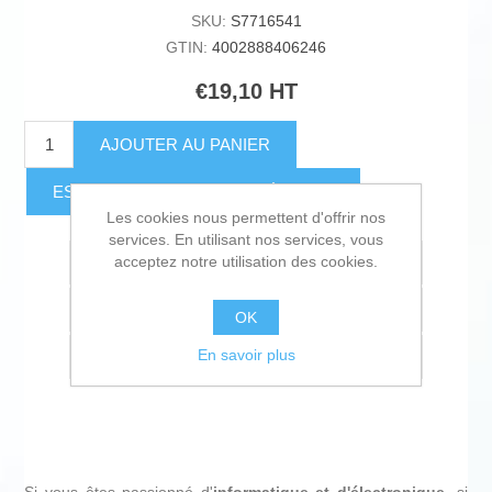
SKU:
S7716541
GTIN:
4002888406246
€19,10 HT
AJOUTER AU PANIER
ESTIMER LES FRAIS D'EXPÉDITION
Les cookies nous permettent d'offrir nos
services. En utilisant nos services, vous
acceptez notre utilisation des cookies.
Ajouter à la liste de souhait
Ajouter à la liste de comparaison
OK
En savoir plus
Envoyer à un ami