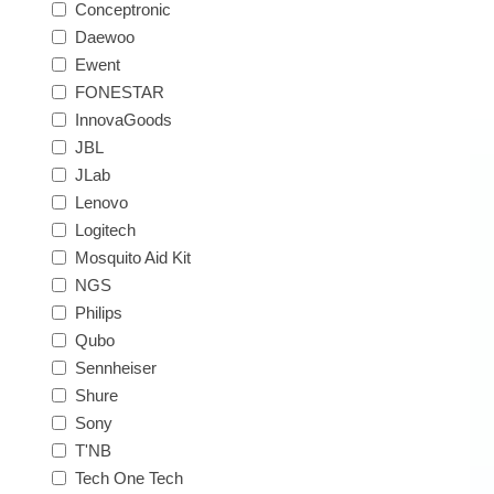
Conceptronic
Daewoo
Ewent
FONESTAR
InnovaGoods
JBL
JLab
Lenovo
Logitech
Mosquito Aid Kit
NGS
Philips
Qubo
Sennheiser
Shure
Sony
T'NB
Tech One Tech