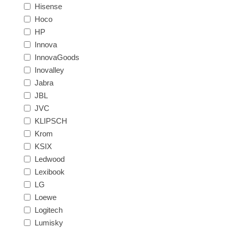
Hisense
Hoco
HP
Innova
InnovaGoods
Inovalley
Jabra
JBL
JVC
KLIPSCH
Krom
KSIX
Ledwood
Lexibook
LG
Loewe
Logitech
Lumisky