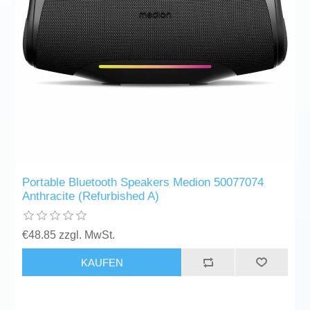
Portable Bluetooth Speakers Medion 50077074
Anthracite (Refurbished A)
€48.85 zzgl. MwSt.
KAUFEN