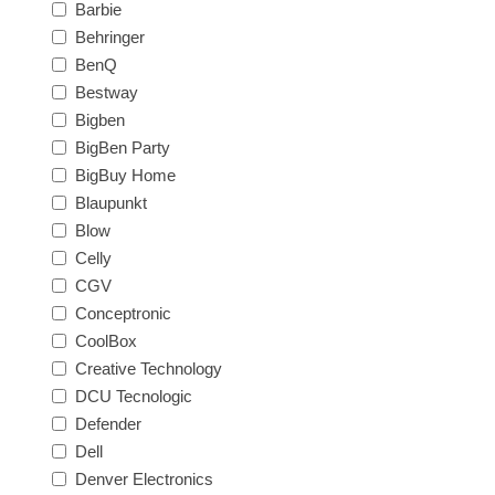
Barbie
Behringer
BenQ
Bestway
Bigben
BigBen Party
BigBuy Home
Blaupunkt
Blow
Celly
CGV
Conceptronic
CoolBox
Creative Technology
DCU Tecnologic
Defender
Dell
Denver Electronics