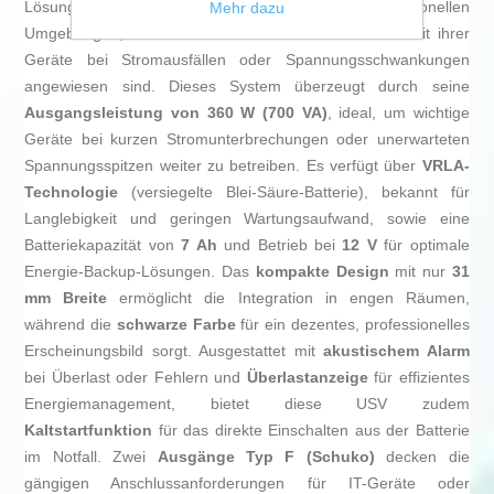
Lösung für den Stromschutz in privaten und professionellen
Mehr dazu
Umgebungen, die auf Betriebskontinuität und Sicherheit ihrer
Geräte bei Stromausfällen oder Spannungsschwankungen
angewiesen sind. Dieses System überzeugt durch seine
Ausgangsleistung von 360 W (700 VA)
, ideal, um wichtige
Geräte bei kurzen Stromunterbrechungen oder unerwarteten
Spannungsspitzen weiter zu betreiben. Es verfügt über
VRLA-
Technologie
(versiegelte Blei-Säure-Batterie), bekannt für
Langlebigkeit und geringen Wartungsaufwand, sowie eine
Batteriekapazität von
7 Ah
und Betrieb bei
12 V
für optimale
Energie-Backup-Lösungen. Das
kompakte Design
mit nur
31
mm Breite
ermöglicht die Integration in engen Räumen,
während die
schwarze Farbe
für ein dezentes, professionelles
Erscheinungsbild sorgt. Ausgestattet mit
akustischem Alarm
bei Überlast oder Fehlern und
Überlastanzeige
für effizientes
Energiemanagement, bietet diese USV zudem
Kaltstartfunktion
für das direkte Einschalten aus der Batterie
im Notfall. Zwei
Ausgänge Typ F (Schuko)
decken die
gängigen Anschlussanforderungen für IT-Geräte oder