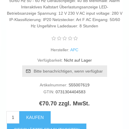
50/60 Hz 50 - 60 Hz Geräuschpegel: 40 dB Merkmale: Alarm
Interaktives Kaltstart Überlastungsanzeige LED-
Betriebsanzeige Spannung: 12 V 230 V AC input voltage: 280 V
IP-Klassifizierung: IP20 Netzstecker: Art F AC Eingang: 50/60
Hz Ungefähre Ladedauer: 8 Stunden
Hersteller:
APC
Verfügbarkeit:
Nicht auf Lager
Bitte benachrichtigen, wenn verfügbar
Artikelnummer:
S55007619
GTIN:
0731304404583
€70.70 zzgl. MwSt.
KAUFEN