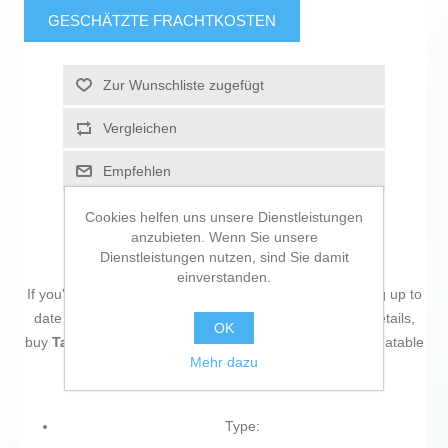
GESCHÄTZTE FRACHTKOSTEN
Zur Wunschliste zugefügt
Vergleichen
Empfehlen
Cookies helfen uns unsere Dienstleistungen
anzubieten. Wenn Sie unsere
Dienstleistungen nutzen, sind Sie damit
einverstanden.
If you're passionate about
IT and electronics
, like being up to
date on technology and don't miss even the slightest details,
OK
buy
Tablet cover Targus THZ93208GL Pink
at an unbeatable
Mehr dazu
price.
Type: