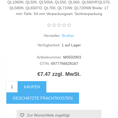
QL1060N, QL500, QL500A, QL550, QL560, QL560VP,QL570,
QL580N, QL650TD, QL700, QL710W, QL720NW Breite: 17
mm Tiefe: 54 mm Verpackungsart: Sichtverpackung
Hersteller:
Brother
Verfügbarkeit:
1 auf Lager
Artikelnummer:
M0502903
GTIN:
4977766628167
€7.47 zzgl. MwSt.
KAUFEN
GESCHÄTZTE FRACHTKOSTEN
Zur Wunschliste zugefügt