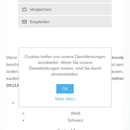
Vergleichen
Empfehlen
Cookies helfen uns unsere Dienstleistungen
Wenn Sie sich leidenschaftlich mit
IT und Elektronik
anzubieten. Wenn Sie unsere
beschäftigen, mit der Technologie auf dem neuesten Stand sein
Dienstleistungen nutzen, sind Sie damit
wollen und nicht einmal die winzigsten Einzelheiten auslassen,
einverstanden.
kaufen Sie
Multifunktionale Drucker-Etiketten Brother
DK11204 Weiß Papier
.
OK
Mehr dazu
Farbe:
Weiß
Schwarz