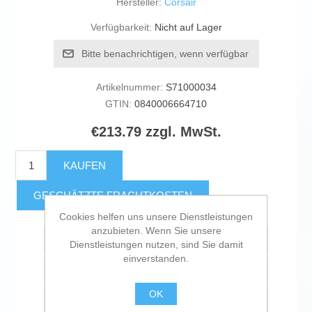
Hersteller:
Corsair
Verfügbarkeit:
Nicht auf Lager
Bitte benachrichtigen, wenn verfügbar
Artikelnummer:
S71000034
GTIN:
0840006664710
€213.79 zzgl. MwSt.
KAUFEN
GESCHÄTZTE FRACHTKOSTEN
Cookies helfen uns unsere Dienstleistungen
anzubieten. Wenn Sie unsere
Zur Wunschliste zugefügt
Dienstleistungen nutzen, sind Sie damit
einverstanden.
Vergleichen
OK
Empfehlen