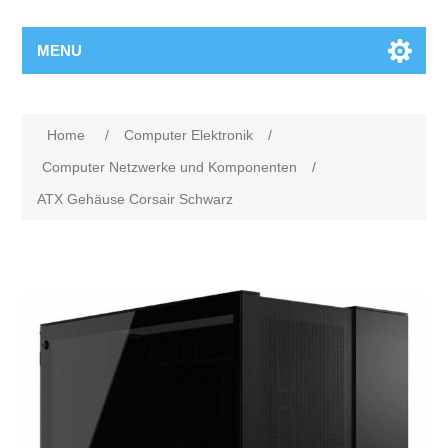
MENU
Home
/
Computer Elektronik
/
Computer Netzwerke und Komponenten
/
ATX Gehäuse Corsair Schwarz