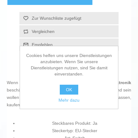
Zur Wunschliste zugefügt
Vergleichen
Empfehlen
Cookies helfen uns unsere Dienstleistungen
anzubieten. Wenn Sie unsere
Dienstleistungen nutzen, sind Sie damit
einverstanden.
Wenn Sie sich leidenschaftlich mit
IT und Elektronik
OK
beschäftigen, mit der Technologie auf dem neuesten Stand sein
wollen und nicht einmal die winzigsten Einzelheiten auslassen,
Mehr dazu
kaufen Sie
Switch Ruijie Networks
.
Steckbares Produkt: Ja
Steckertyp: EU-Stecker