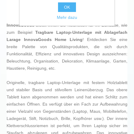
OK
Mehr dazu
InnovaGoods
bietet Ihnen die Neuheiten für Ihr Zuhause, wie
zum Beispiel
Tragbare Laptop-Unterlage mit Ablagefach
Larage InnovaGoods Home Living
! Entdecken Sie eine
breite Palette von Qualitätsprodukten, die sich durch
Funktionalität, Effizienz und innovatives Design auszeichnen:
Beleuchtung, Organisation, Dekoration, Klimaanlage, Garten,
Haustiere, Reinigung, etc.
Originelle, tragbare Laptop-Unterlage mit festem Holztablett
und stabiler Basis und stilvollem Leinenüberzug. Das obere
Tablett kann abgenommen werden und hat einen Schlitz zum
einfachen Öffnen. Es verfügt über ein Fach zur Aufbewahrung
einer Vielzahl von Gegenständen (Laptop, Maus, Mobiltelefon,
Ladegerät, Stift, Notizbuch, Brille, Kopfhörer usw.). Der innere
Klettverschlussriemen ist perfekt, um Ihren Laptop sicher im
Staufach abzulegen und aufzubewahren. Das innovative