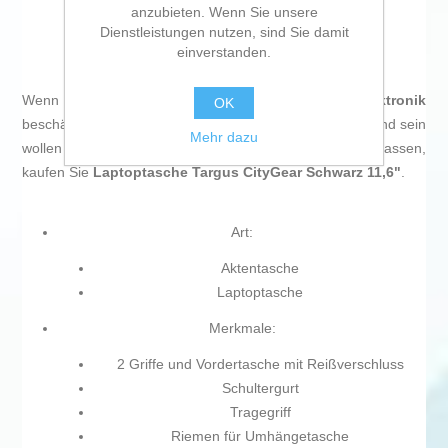
anzubieten. Wenn Sie unsere
Dienstleistungen nutzen, sind Sie damit
einverstanden.
Wenn Sie sich leidenschaftlich mit
IT und Elektronik
OK
beschäftigen, mit der Technologie auf dem neuesten Stand sein
Mehr dazu
wollen und nicht einmal die winzigsten Einzelheiten auslassen,
kaufen Sie
Laptoptasche Targus CityGear Schwarz 11,6"
.
Art:
Aktentasche
Laptoptasche
Merkmale:
2 Griffe und Vordertasche mit Reißverschluss
Schultergurt
Tragegriff
Riemen für Umhängetasche