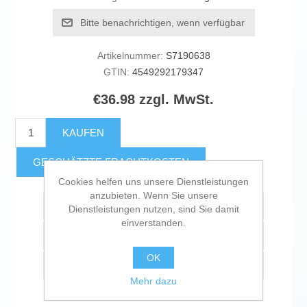
Bitte benachrichtigen, wenn verfügbar
Artikelnummer:
S7190638
GTIN:
4549292179347
€36.98 zzgl. MwSt.
KAUFEN
GESCHÄTZTE FRACHTKOSTEN
Cookies helfen uns unsere Dienstleistungen
anzubieten. Wenn Sie unsere
Zur Wunschliste zugefügt
Dienstleistungen nutzen, sind Sie damit
einverstanden.
Vergleichen
OK
Empfehlen
Mehr dazu