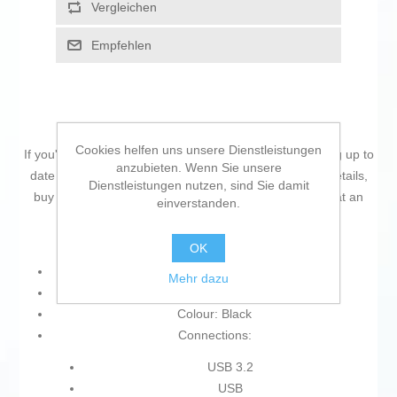
Vergleichen
Empfehlen
Cookies helfen uns unsere Dienstleistungen
If you're passionate about
IT and electronics
, like being up to
anzubieten. Wenn Sie unsere
date on technology and don't miss even the slightest details,
Dienstleistungen nutzen, sind Sie damit
buy
External Hard Drive Seagate EXPANSION 1 TB
at an
einverstanden.
unbeatable price.
OK
Type: External Hard Drive
Mehr dazu
Technology: HDD
Colour: Black
Connections:
USB 3.2
USB