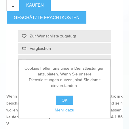
KAUFEN
GESCHÄTZTE FRACHTKOSTEN
Zur Wunschliste zugefügt
Vergleichen
Empfehlen
Cookies helfen uns unsere Dienstleistungen
anzubieten. Wenn Sie unsere
Dienstleistungen nutzen, sind Sie damit
einverstanden.
Wenn Sie sich leidenschaftlich mit
IT und Elektronik
OK
beschäftigen, mit der Technologie auf dem neuesten Stand sein
Mehr dazu
wollen und nicht einmal die winzigsten Einzelheiten auslassen,
kaufen Sie
Alkali-Mangan-Batterie Varta 4906121436 AA 1.55
V
.