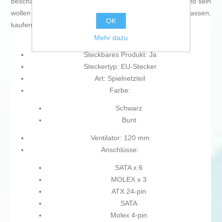
beschäftigen, mit der Technologie auf dem neuesten Stand sein
wollen und nicht einmal die winzigsten Einzelheiten auslassen,
OK
kaufen Sie
Spielnetzteil Tempest PSU PRO 850W
.
Mehr dazu
Steckbares Produkt: Ja
Steckertyp: EU-Stecker
Art: Spielnetzteil
Farbe:
Schwarz
Bunt
Ventilator: 120 mm
Anschlüsse:
SATA x 6
MOLEX x 3
ATX 24-pin
SATA
Molex 4-pin